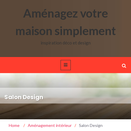
Aménagez votre
maison simplement
inspiration déco et design
Salon Design
Home
/
Aménagement intérieur
/
Salon Design